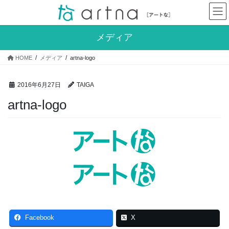
コ
ナ
ン
ビ
テ
ゲ
メディア
ン
ー
ツ
シ
へ
ョ
HOME
メディア
artna-logo
ス
ン
キ
に
2016年6月27日
TAIGA
ッ
移
プ
動
artna-logo
Facebook
X