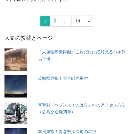
投
固
固
固
1
2
…
14
»
稿
定
定
定
ペ
ペ
ペ
ナ
人気の投稿とページ
ー
ー
ー
ビ
ジ
ジ
ジ
『大塚国際美術館』これだけは絶対見るべき作
ゲ
品10選
ー
シ
茨城県屈指！大子町の星空
ョ
ン
阿智村『ヘブンスそのはら』へのアクセス方法
（公共交通機関等）
本州屈指！青森県深浦町の星空