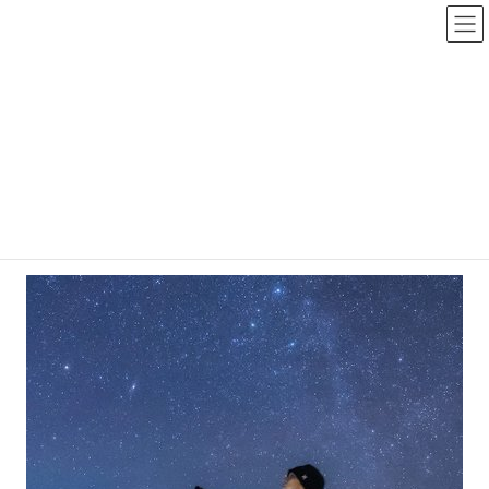
コ
ナ
ン
ビ
テ
ゲ
メディア
ン
ー
ツ
シ
へ
ョ
HOME
メディア
管理人プロフ画像
ス
ン
キ
に
2021年2月28日
TAIGA
ッ
移
プ
動
管理人プロフ画像