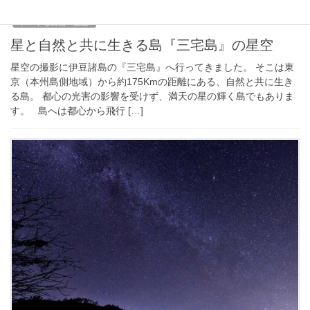
2018年5月19日
アートな自然・星空
星と自然と共に生きる島『三宅島』の星空
星空の撮影に伊豆諸島の『三宅島』へ行ってきました。 そこは東
京（本州島側地域）から約175Kmの距離にある、自然と共に生き
る島。 都心の光害の影響を受けず、満天の星の輝く島でもありま
す。 島へは都心から飛行 […]