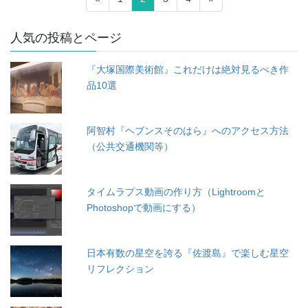
稿
定
定
定
定
ペ
ペ
ペ
ペ
ナ
人気の投稿とページ
ー
ー
ー
ー
ビ
ジ
ジ
ジ
ジ
『大塚国際美術館』これだけは絶対見るべき作
ゲ
品10選
ー
シ
阿智村『ヘブンスそのはら』へのアクセス方法
ョ
（公共交通機関等）
ン
タイムラプス動画の作り方（Lightroomと
Photoshopで動画にする）
日本有数の星空を誇る『佐渡島』で楽しむ星空
リフレクション