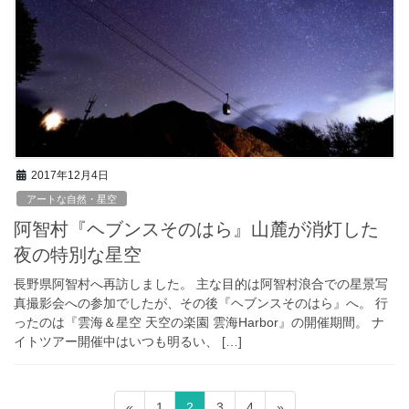
2017年12月4日
アートな自然・星空
阿智村『ヘブンスそのはら』山麓が消灯した
夜の特別な星空
長野県阿智村へ再訪しました。 主な目的は阿智村浪合での星景写
真撮影会への参加でしたが、その後『ヘブンスそのはら』へ。 行
ったのは『雲海＆星空 天空の楽園 雲海Harbor』の開催期間。 ナ
イトツアー開催中はいつも明るい、 […]
投
固
固
固
固
«
1
2
3
4
»