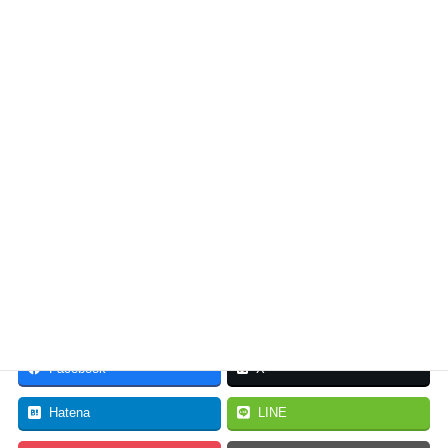
への旅「羽田から青ヶ島到
青ヶ島への交通手段と就航
着まで」
率
2017年10月9日
2017年10月2日
旅/アート巡り
旅/アート巡り
最高の星空を求めて 青ヶ島
への旅 〜青ヶ島に行くま
で〜
2017年10月8日
旅/アート巡り
Facebook
X
Hatena
LINE