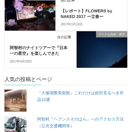
前の記事
【レポート】FLOWERS by
NAKED 2017 ー立春ー
2017年3月19日
アートな自然・星空
次の記事
阿智村のナイトツアーで『日本
一の星空』を楽しんできた
2017年4月29日
人気の投稿とページ
『大塚国際美術館』これだけは絶対見るべき作
品10選
阿智村『ヘブンスそのはら』へのアクセス方法
（公共交通機関等）