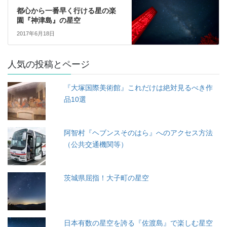
都心から一番早く行ける星の楽
園『神津島』の星空
2017年6月18日
人気の投稿とページ
『大塚国際美術館』これだけは絶対見るべき作
品10選
阿智村『ヘブンスそのはら』へのアクセス方法
（公共交通機関等）
茨城県屈指！大子町の星空
日本有数の星空を誇る『佐渡島』で楽しむ星空